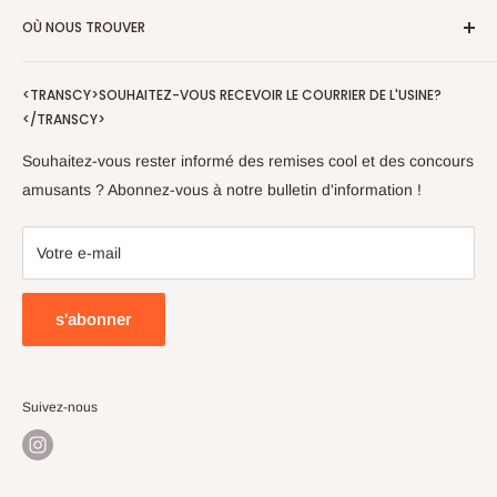
OÙ NOUS TROUVER
Privacy Policy
Arbres artificiels
Veelgestelde vragen
Plantes suspendues artificielles
PrettyPlants B.V.
Betaalmethoden
<TRANSCY>SOUHAITEZ-VOUS RECEVOIR LE COURRIER DE L'USINE?
Mur de plantes artificielles
E-mail: service@prettyplants.fr
</TRANSCY>
Tél : +31302035658
Kunsthaag
Lundi-Vendredi 09h00 à 12h00
Fleurs artificielles
Souhaitez-vous rester informé des remises cool et des concours
amusants ? Abonnez-vous à notre bulletin d'information !
Pots de fleurs
Sale
Votre e-mail
s'abonner
Suivez-nous