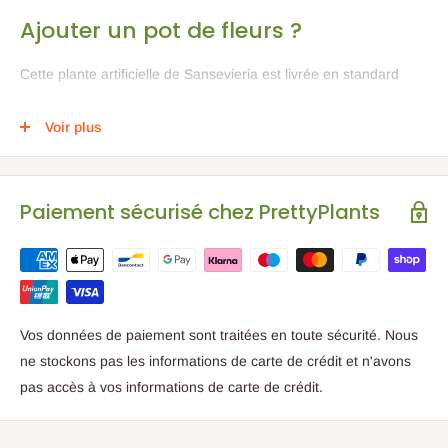
Ajouter un pot de fleurs ?
Cette plante artificielle de Sansevieria est livrée en standard
avec un "pot de culture" noir. Vous cherchez un partenaire plus
agréable pour votre plante artificielle Sansevieria ? Découvrez
Voir plus
tous nos pots de fleurs
ici
Vous cherchez quelqu'un d'autre de la famille Succulent ?
Paiement sécurisé chez PrettyPlants
Vous les trouverez
ici
Vos données de paiement sont traitées en toute sécurité. Nous
ne stockons pas les informations de carte de crédit et n'avons
pas accès à vos informations de carte de crédit.