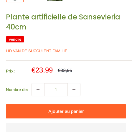
Plante artificielle de Sansevieria
40cm
vendre
LID VAN DE SUCCULENT FAMILIE
Prix
€23,99
Prix
€33,95
Prix:
normal
de
vente
Nombre de:
Ajouter au panier