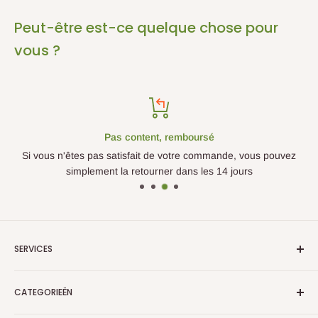
Peut-être est-ce quelque chose pour
vous ?
Pas content, remboursé
Si vous n'êtes pas satisfait de votre commande, vous pouvez
simplement la retourner dans les 14 jours
SERVICES
Over Ons
CATEGORIEËN
Verzenden en Retourneren
Algemene Voorwaarden
Plantes artificielles