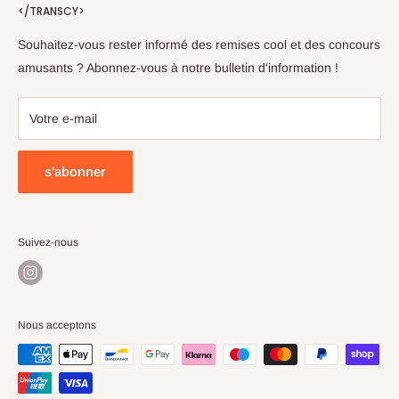
</TRANSCY>
Tél : +31302035658
Kunsthaag
Lundi-Vendredi 09h00 à 12h00
Fleurs artificielles
Souhaitez-vous rester informé des remises cool et des concours
amusants ? Abonnez-vous à notre bulletin d'information !
Pots de fleurs
Sale
Votre e-mail
s'abonner
Suivez-nous
Nous acceptons