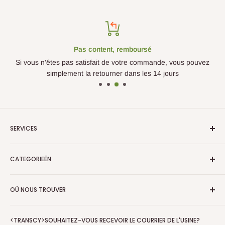
Pas content, remboursé
Si vous n'êtes pas satisfait de votre commande, vous pouvez
simplement la retourner dans les 14 jours
SERVICES
Over Ons
CATEGORIEËN
Verzenden en Retourneren
Algemene Voorwaarden
Plantes artificielles
OÙ NOUS TROUVER
Privacy Policy
Arbres artificiels
Veelgestelde vragen
Plantes suspendues artificielles
PrettyPlants B.V.
Betaalmethoden
<TRANSCY>SOUHAITEZ-VOUS RECEVOIR LE COURRIER DE L'USINE?
Mur de plantes artificielles
E-mail: service@prettyplants.fr