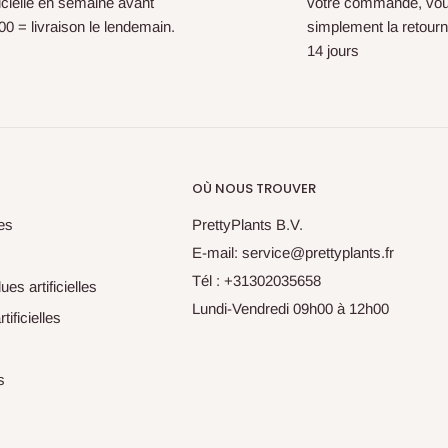
ficielle en semaine avant
votre commande, vo
0 = livraison le lendemain.
simplement la retourn
14 jours
OÙ NOUS TROUVER
les
PrettyPlants B.V.
E-mail: service@prettyplants.fr
Tél : +31302035658
es artificielles
Lundi-Vendredi 09h00 à 12h00
tificielles
s