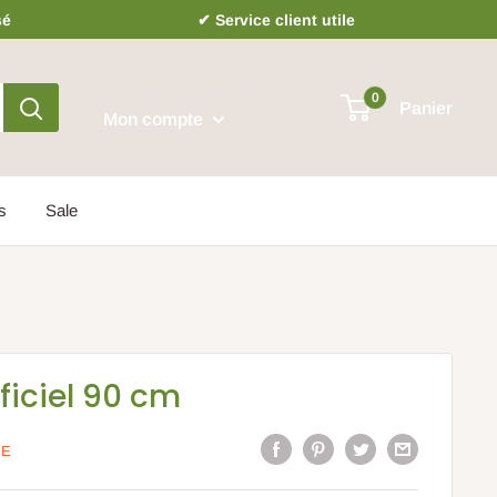
sé
✔ Service client utile
Se connecter S'inscrire
0
Panier
Mon compte
s
Sale
iciel 90 cm
IE