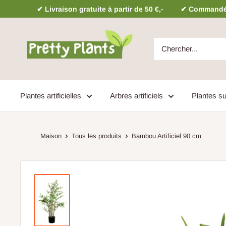
Sauter
✔ Livraison gratuite à partir de 50 €,-
✔ Commandé a
Prettyplants.be
Plantes artificielles
Arbres artificiels
Plantes su
Maison
Tous les produits
Bambou Artificiel 90 cm