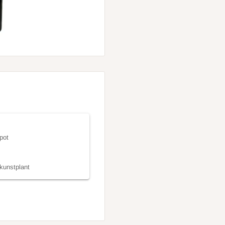
pot
kunstplant