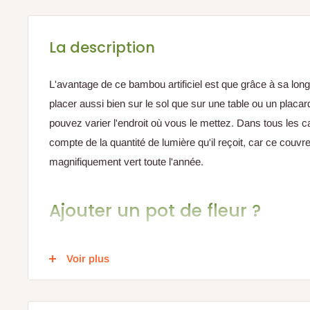
La description
L'avantage de ce bambou artificiel est que grâce à sa lon
placer aussi bien sur le sol que sur une table ou un placa
pouvez varier l'endroit où vous le mettez. Dans tous les c
compte de la quantité de lumière qu'il reçoit, car ce couvr
magnifiquement vert toute l'année.
Ajouter un pot de fleur ?
Cette plante de bambou artificielle est livrée en standard a
Voir plus
Vous cherchez un partenaire plus agréable pour votre plant
Découvrez tous nos pots de fleurs
ici
Vous cherchez un de mes frères bambous ?