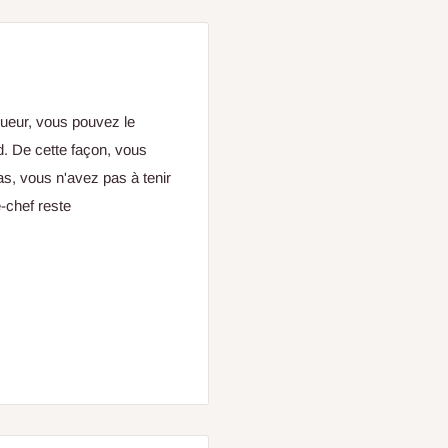
gueur, vous pouvez le
rd. De cette façon, vous
as, vous n'avez pas à tenir
e-chef reste
vec un "pot de culture" noir.
e artificielle en bambou ?