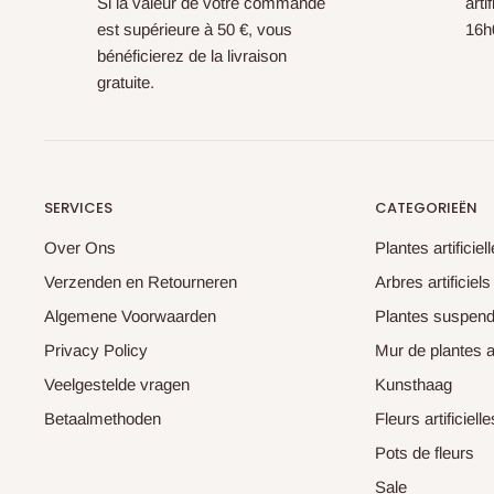
Si la valeur de votre commande
arti
est supérieure à 50 €, vous
16h0
bénéficierez de la livraison
gratuite.
SERVICES
CATEGORIEËN
Over Ons
Plantes artificiel
Verzenden en Retourneren
Arbres artificiels
Algemene Voorwaarden
Plantes suspendu
Privacy Policy
Mur de plantes ar
Veelgestelde vragen
Kunsthaag
Betaalmethoden
Fleurs artificielle
Pots de fleurs
Sale