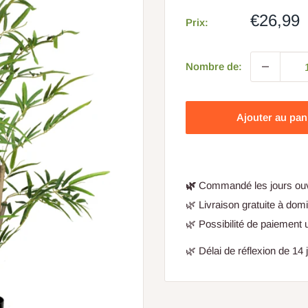
Prix
€26,99
Prix:
de
vente
Nombre de:
Ajouter au pan
🌿
Commandé les jours ouvr
🌿 Livraison gratuite à domi
🌿 Possibilité de paiement u
🌿 Délai de réflexion de 14 