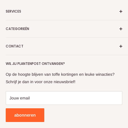
SERVICES
Over Ons
CATEGORIEËN
Verzenden en Retourneren
Algemene Voorwaarden
Kunstplanten
CONTACT
Privacy Policy
Kunstbomen
Veelgestelde vragen
Kunst Hangplanten
Tel: +31 (0)33 208 10 11
Betaalmethoden
WIL JIJ PLANTENPOST ONTVANGEN?
Kunstplanten wand
info@prettyplants.be
Kunsthaag
Op de hoogte blijven van toffe kortingen en leuke winacties?
Kunstbloemen
Schrijf je dan in voor onze nieuwsbrief!
Bloempotten
Sale
Jouw email
abonneren