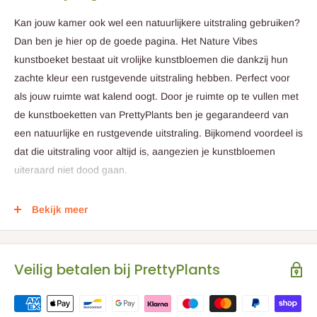
Kan jouw kamer ook wel een natuurlijkere uitstraling gebruiken?
Dan ben je hier op de goede pagina. Het Nature Vibes
kunstboeket bestaat uit vrolijke kunstbloemen die dankzij hun
zachte kleur een rustgevende uitstraling hebben. Perfect voor
als jouw ruimte wat kalend oogt. Door je ruimte op te vullen met
de kunstboeketten van PrettyPlants ben je gegarandeerd van
een natuurlijke en rustgevende uitstraling. Bijkomend voordeel is
dat die uitstraling voor altijd is, aangezien je kunstbloemen
uiteraard niet dood gaan.
Ideaal dus als je geen tijd - en geld - hebt om elke week een
Bekijk meer
nieuw boeketje te halen bij de bloemist. De kunstbloemen van
PrettyPlants voelen zich thuis in ieder leefgebied. Het maakt hen
dus ook niets uit of ze nou op de tafel, vensterbank of de
Veilig betalen bij PrettyPlants
slaapkamer worden tentoongesteld. Ook hebben de
kunstbloemen geen behoefte aan water, dus hier hoef je ook
geen rekening mee te houden. Handig toch?