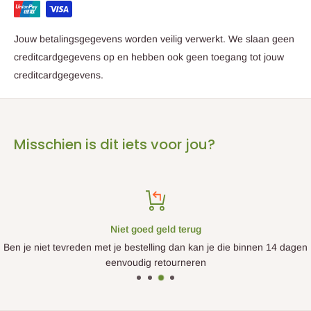
Tip van ons: ook op kantoor of in jouw winkel zullen de
kunstbloemen zich erg thuis voelen ;)
Jouw betalingsgegevens worden veilig verwerkt. We slaan geen
Let op:
Dit kunstboeket wordt geleverd
zonder
vaas.
creditcardgegevens op en hebben ook geen toegang tot jouw
creditcardgegevens.
Misschien is dit iets voor jou?
Niet goed geld terug
Ben je niet tevreden met je bestelling dan kan je die binnen 14 dagen
eenvoudig retourneren